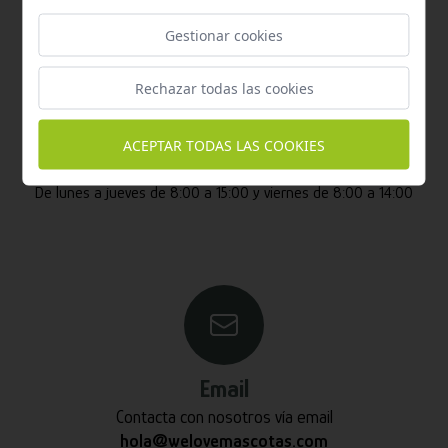
Gestionar cookies
Atención al cliente
Rechazar todas las cookies
Contacta con nosotros y te garantizamos que te
responderemos en menos de 24 horas laborables.
ACEPTAR TODAS LAS COOKIES
Horario de atención al cliente:
De lunes a jueves de 8:00 a 15:00 y viernes de 8:00 a 14:00
Email
Contacta con nosotros vía email
hola@welovemascotas.com