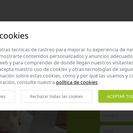
 cookies
tras tecnicas de rastreo para mejorar tu experiencia de n
mostrarte contenidos personalizados y anuncios adecuados,
 web y para comprender de donde llegan nuestros visitantes
 acepta nuestro uso de cookies y otras tecnologías de segui
mación sobre estas cookies, cómo y por qué las usamos y
ración, consulte nuestra
política de cookies
.
Apúntate 
Suscríbete a nues
ies
Rechazar todas las cookies
ACEPTAR TO
promociones exclu