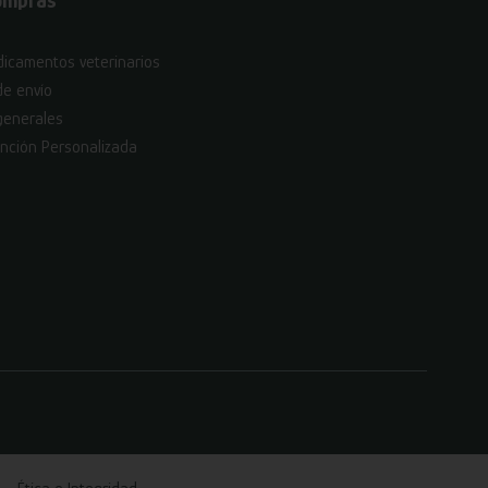
ompras
icamentos veterinarios
de envío
generales
nción Personalizada