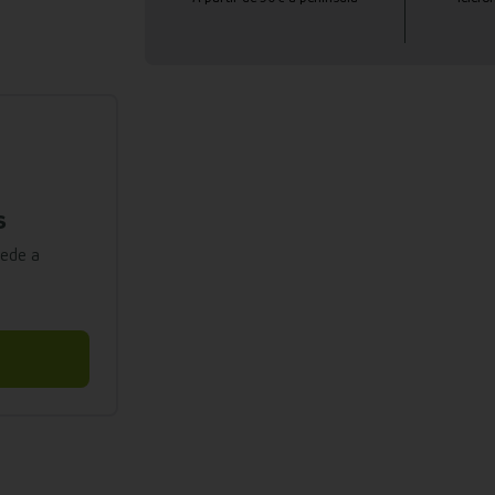
s
cede a