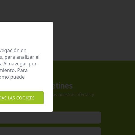
avegación en
 para analizar el
. Al navegar por
miento. Para
 cómo puede
a nuestros boletines
tra newsletter y no te pierdas nuestras ofertas y
DAS LAS COOKIES
sivas.