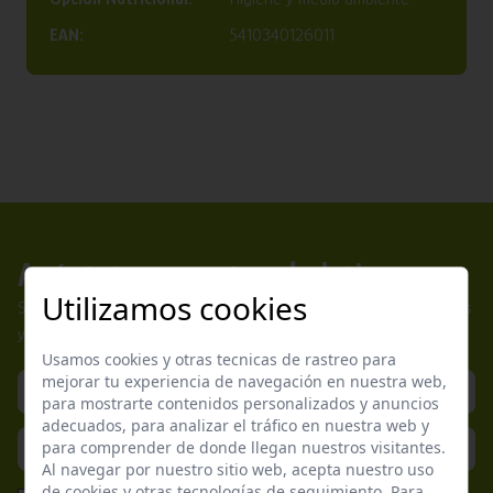
EAN:
5410340126011
Apúntate a nuestros boletines
Utilizamos cookies
Suscríbete a nuestra newsletter y no te pierdas nuestras ofertas
y promociones exclusivas.
Usamos cookies y otras tecnicas de rastreo para
mejorar tu experiencia de navegación en nuestra web,
para mostrarte contenidos personalizados y anuncios
adecuados, para analizar el tráfico en nuestra web y
para comprender de donde llegan nuestros visitantes.
Al navegar por nuestro sitio web, acepta nuestro uso
de cookies y otras tecnologías de seguimiento. Para