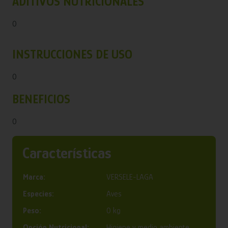
ADITIVOS NUTRICIONALES
0
INSTRUCCIONES DE USO
0
BENEFICIOS
0
Características
Marca:
VERSELE-LAGA
Especies:
Aves
Peso:
0 kg
Opción Nutricional:
Higiene y medio ambiente