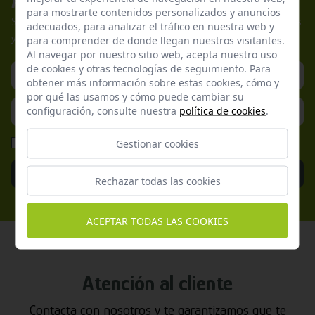
Apúntate a nuestros boletines
para mostrarte contenidos personalizados y anuncios
Suscríbete a nuestra newsletter y no te pierdas nuestras ofertas
adecuados, para analizar el tráfico en nuestra web y
y promociones exclusivas.
para comprender de donde llegan nuestros visitantes.
Al navegar por nuestro sitio web, acepta nuestro uso
de cookies y otras tecnologías de seguimiento. Para
obtener más información sobre estas cookies, cómo y
por qué las usamos y cómo puede cambiar su
configuración, consulte nuestra
política de cookies
.
He leído y acepto la
Política de Privacidad
Gestionar cookies
Enviar
Rechazar todas las cookies
ACEPTAR TODAS LAS COOKIES
Atención al cliente
Contacta con nosotros y te garantizamos que te