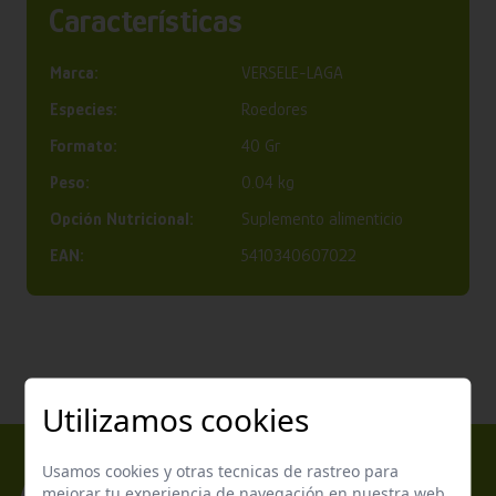
Características
Marca:
VERSELE-LAGA
Especies:
Roedores
Formato:
40 Gr
Peso:
0.04 kg
Opción Nutricional:
Suplemento alimenticio
EAN:
5410340607022
Utilizamos cookies
Usamos cookies y otras tecnicas de rastreo para
mejorar tu experiencia de navegación en nuestra web,