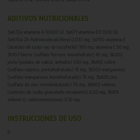
ADITIVOS NUTRICIONALES
3a672a vitamina A 10000 UI, 3a671 vitamina D3 1500 UI,
3a670a 25-hidroxicolecalciferol 0,037 mg, 3a700 vitamina E
(acetato de todo-rac-α-tocoferilo) 100 mg, vitamina C 50 mg,
3b103 hierro (sulfato ferroso, monohidrato) 45 mg, 3b202
yodo (yodato de calcio, anhidro) 1,00 mg, 3b405 cobre
(sulfato cúprico, pentahidratado) 15 mg, 3b503 manganeso
(sulfato manganoso monohidratado) 75 mg, 3b605 zinc
(sulfato de zinc monohidratado) 70 mg, 3b802 selenio
(selenito de sodio granulado recubierto) 0,20 mg, 3b815
selenio (L-selenometionina) 0,10 mg
INSTRUCCIONES DE USO
0