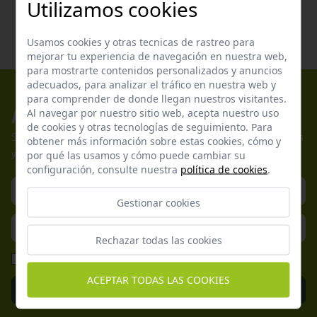
Utilizamos cookies
Usamos cookies y otras tecnicas de rastreo para
mejorar tu experiencia de navegación en nuestra web,
para mostrarte contenidos personalizados y anuncios
adecuados, para analizar el tráfico en nuestra web y
para comprender de donde llegan nuestros visitantes.
Apúntate a nuestros boletines
Al navegar por nuestro sitio web, acepta nuestro uso
de cookies y otras tecnologías de seguimiento. Para
Suscríbete a nuestra newsletter y no te pierdas nuestras ofertas
obtener más información sobre estas cookies, cómo y
por qué las usamos y cómo puede cambiar su
y promociones exclusivas.
configuración, consulte nuestra
política de cookies
.
Gestionar cookies
Rechazar todas las cookies
He leído y acepto la
Política de Privacidad
ACEPTAR TODAS LAS COOKIES
Enviar