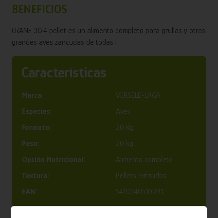
BENEFICIOS
CRANE 3&4 pellet es un alimento completo para grullas y otras
grandes aves zancudas de todas l
Características
Marca:
VERSELE-LAGA
Especies:
Aves
Formato:
20 Kg
Peso:
20 kg
Opción Nutricional:
Alimento completo
Textura:
Pellets extruidos
EAN:
5410340510391