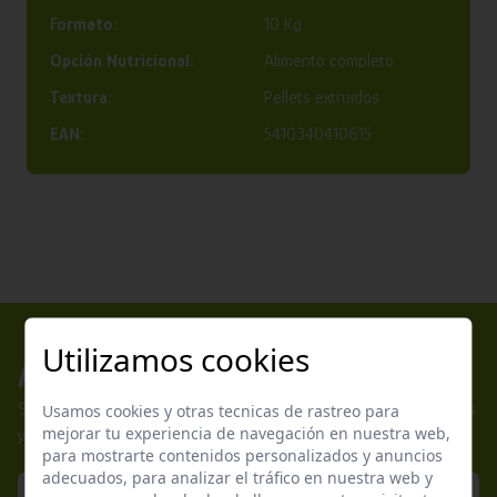
Formato:
10 Kg
Opción Nutricional:
Alimento completo
Textura:
Pellets extruidos
EAN:
5410340410615
Utilizamos cookies
Apúntate a nuestros boletines
Suscríbete a nuestra newsletter y no te pierdas nuestras ofertas
Usamos cookies y otras tecnicas de rastreo para
mejorar tu experiencia de navegación en nuestra web,
y promociones exclusivas.
para mostrarte contenidos personalizados y anuncios
adecuados, para analizar el tráfico en nuestra web y