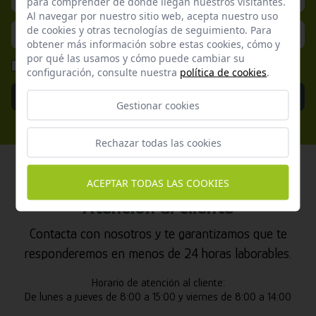
para comprender de donde llegan nuestros visitantes.
Al navegar por nuestro sitio web, acepta nuestro uso
de cookies y otras tecnologías de seguimiento. Para
obtener más información sobre estas cookies, cómo y
por qué las usamos y cómo puede cambiar su
He leído y acepto la
Política de Privacidad
configuración, consulte nuestra
política de cookies
.
Enviar
Gestionar cookies
Rechazar todas las cookies
ACEPTAR TODAS LAS COOKIES
Atención al cliente
Contacta con nosotros y te garantizamos que te
responderemos en menos de 24 horas laborables.
Horario de atención al cliente:
De lunes a jueves de 8:00 a 15:00 y viernes de 8:00 a 14:00