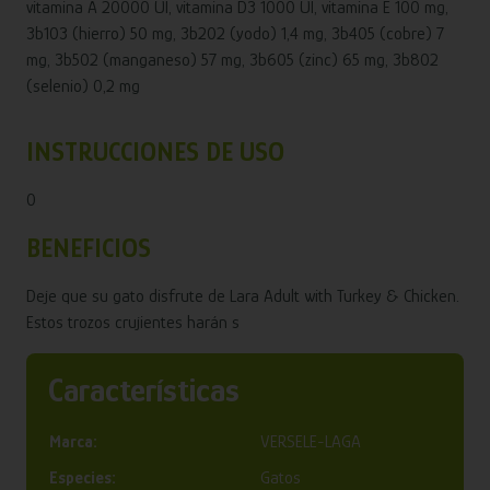
vitamina A 20000 UI, vitamina D3 1000 UI, vitamina E 100 mg,
3b103 (hierro) 50 mg, 3b202 (yodo) 1,4 mg, 3b405 (cobre) 7
mg, 3b502 (manganeso) 57 mg, 3b605 (zinc) 65 mg, 3b802
(selenio) 0,2 mg
INSTRUCCIONES DE USO
0
BENEFICIOS
Deje que su gato disfrute de Lara Adult with Turkey & Chicken.
Estos trozos crujientes harán s
Características
Marca:
VERSELE-LAGA
Especies:
Gatos