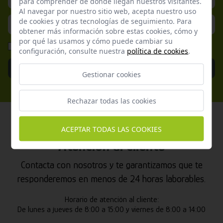
para comprender de donde llegan nuestros visitantes.
Al navegar por nuestro sitio web, acepta nuestro uso
de cookies y otras tecnologías de seguimiento. Para
obtener más información sobre estas cookies, cómo y
por qué las usamos y cómo puede cambiar su
He leído y acepto la
Política de Privacidad
configuración, consulte nuestra
política de cookies
.
Enviar
Gestionar cookies
Rechazar todas las cookies
ACEPTAR TODAS LAS COOKIES
Atención al cliente
Contacta con nosotros y te garantizamos que te
responderemos en menos de 24 horas laborables.
Horario de atención al cliente:
De lunes a jueves de 8:00 a 15:00 y viernes de 8:00 a 14:00