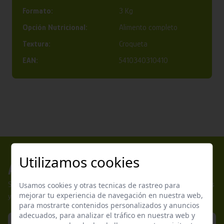
Formato:
3 Kg
Opción Nutricional:
Alimento completo
Textura:
Croqueta
EAN:
5410340310410
Utilizamos cookies
Apúntate a nuestros boletines
Suscríbete a nuestra newsletter y no te pierdas nuestras ofertas
Usamos cookies y otras tecnicas de rastreo para
mejorar tu experiencia de navegación en nuestra web,
y promociones exclusivas.
para mostrarte contenidos personalizados y anuncios
adecuados, para analizar el tráfico en nuestra web y