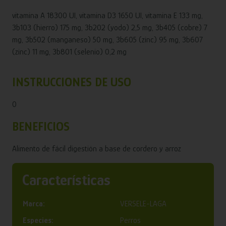
vitamina A 18300 UI, vitamina D3 1650 UI, vitamina E 133 mg,
3b103 (hierro) 175 mg, 3b202 (yodo) 2,5 mg, 3b405 (cobre) 7
mg, 3b502 (manganeso) 50 mg, 3b605 (zinc) 95 mg, 3b607
(zinc) 11 mg, 3b801 (selenio) 0,2 mg
INSTRUCCIONES DE USO
0
BENEFICIOS
Alimento de fácil digestión a base de cordero y arroz
Características
Marca:
VERSELE-LAGA
Especies:
Perros