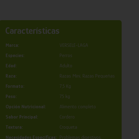
Características
Marca:
VERSELE-LAGA
Especies:
Perros
Edad:
Adulto
Raza:
Razas Mini, Razas Pequeñas
Formato:
7,5 Kg
Peso:
7.5 kg
Opción Nutricional:
Alimento completo
Sabor Principal:
Cordero
Textura:
Croqueta
Necesidades Específicas:
Problemas digestivos,