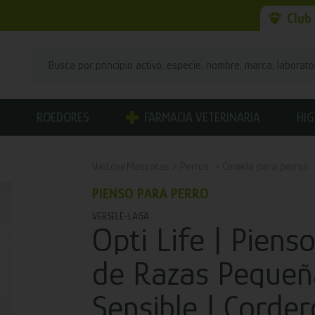
Club
ROEDORES
FARMACIA VETERINARIA
HIG
WeLoveMascotas
Perros
Comida para perros
PIENSO PARA PERRO
VERSELE-LAGA
Opti Life | Piens
de Razas Pequeñ
Sensible | Corder