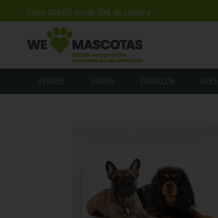
Envío GRATIS desde 50€ de compra
PERROS
GATOS
CABALLOS
AVES