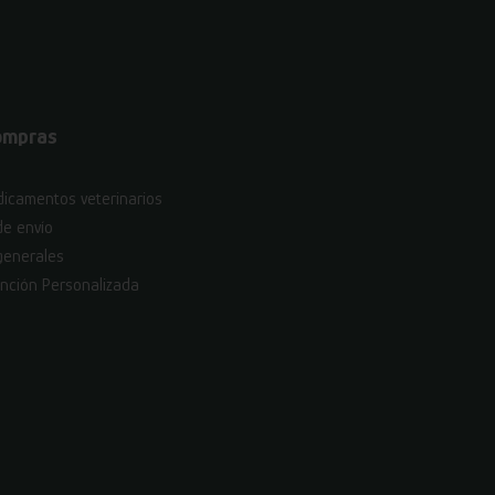
ompras
icamentos veterinarios
de envío
generales
nción Personalizada