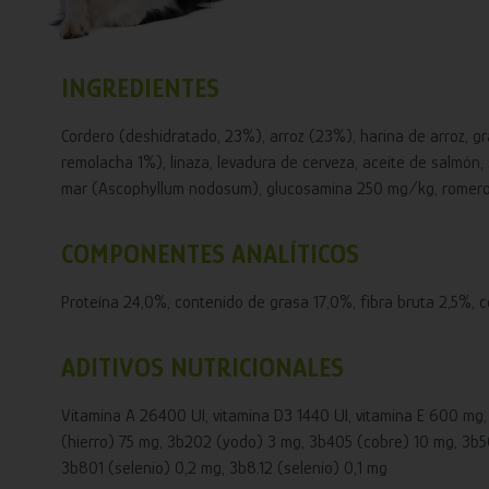
INGREDIENTES
Cordero (deshidratado, 23%), arroz (23%), harina de arroz, gr
remolacha 1%), linaza, levadura de cerveza, aceite de salmón, 
mar (Ascophyllum nodosum), glucosamina 250 mg/kg, romero 
COMPONENTES ANALÍTICOS
Proteína 24,0%, contenido de grasa 17,0%, fibra bruta 2,5%, ce
ADITIVOS NUTRICIONALES
Vitamina A 26400 UI, vitamina D3 1440 UI, vitamina E 600 mg,
(hierro) 75 mg, 3b202 (yodo) 3 mg, 3b405 (cobre) 10 mg, 3b
3b801 (selenio) 0,2 mg, 3b8.12 (selenio) 0,1 mg