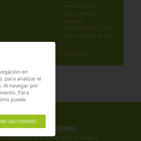
Mejora del sistema
digestivo, Alergias e
intolerancias,
Hipersensibilidad a proteína
animal, Problemas de pelo y
piel
EAN:
5410340311356
avegación en
 para analizar el
. Al navegar por
miento. Para
 cómo puede
DAS LAS COOKIES
a nuestros boletines
tra newsletter y no te pierdas nuestras ofertas y