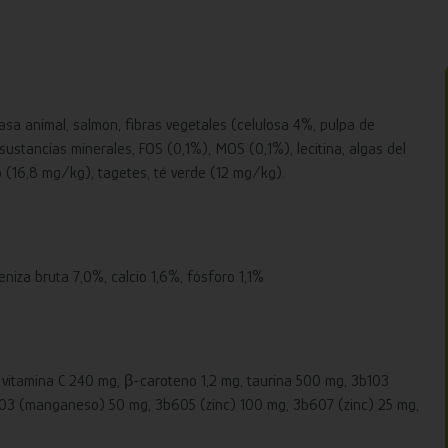
asa animal, salmón, fibras vegetales (celulosa 4%, pulpa de
sustancias minerales, FOS (0,1%), MOS (0,1%), lecitina, algas del
(16,8 mg/kg), tagetes, té verde (12 mg/kg).
niza bruta 7,0%, calcio 1,6%, fósforo 1,1%
 vitamina C 240 mg, β-caroteno 1,2 mg, taurina 500 mg, 3b103
503 (manganeso) 50 mg, 3b605 (zinc) 100 mg, 3b607 (zinc) 25 mg,