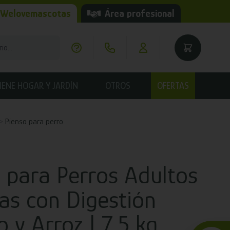
 Welovemascotas
Área profesional
IENE HOGAR Y JARDÍN
OTROS
OFERTAS
Pienso para perro
o para Perros Adultos
as con Digestión
o y Arroz | 7,5 kg