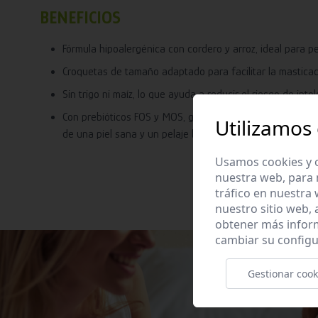
BENEFICIOS
Fórmula hipoalergénica con cordero y arroz, ideal para p
Croquetas de tamaño adaptado para facilitar la masticaci
Sin trigo ni maíz, lo que ayuda a reducir el riesgo de into
Con prebióticos FOS y MOS, glucosamina y aceite de salmó
Utilizamos
de una piel sana y un pelaje brillante.
Usamos cookies y o
nuestra web, para 
tráfico en nuestra
nuestro sitio web,
obtener más infor
cambiar su configu
Gestionar cook