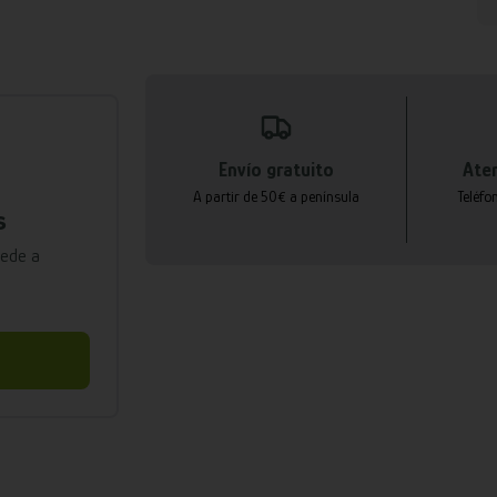
Envío gratuito
Aten
A partir de 50€ a península
Teléfo
s
cede a