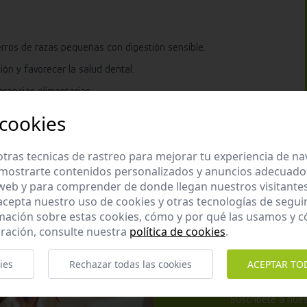
erros de razas pequeñas con digestión sensible.
ón y favorecer la salud dental.
lerancias alimentarias.
n para favorecer la salud digestiva, articular y el mantenimiento
 cookies
tras tecnicas de rastreo para mejorar tu experiencia de n
mostrarte contenidos personalizados y anuncios adecuados,
 web y para comprender de donde llegan nuestros visitantes
 acepta nuestro uso de cookies y otras tecnologías de segui
mación sobre estas cookies, cómo y por qué las usamos y
ración, consulte nuestra
política de cookies
.
ies
Rechazar todas las cookies
ACEPTAR TO
Apúntate 
Suscríbete a nues