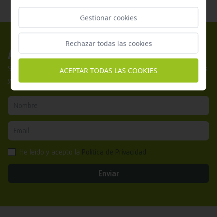
Gestionar cookies
Rechazar todas las cookies
Apúntate a nuestros boletines
Suscríbete a nuestra newsletter y no te pierdas nuestras ofertas
ACEPTAR TODAS LAS COOKIES
y promociones exclusivas.
He leído y acepto la
Política de Privacidad
Enviar