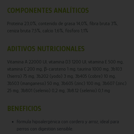
COMPONENTES ANALÍTICOS
Proteína 23,0%, contenido de grasa 14,0%, fibra bruta 3%,
ceniza bruta 7,5%, calcio 1,6%, fósforo 1,1%
ADITIVOS NUTRICIONALES
Vitamina A 22000 UI, vitamina D3 1200 UI, vitamina E 500 mg,
vitamina C 200 mg, β-caroteno 1 mg, taurina 1000 mg, 3b103
(hierro) 75 mg, 3b202 (yodo) 3 mg, 3b405 (cobre) 10 mg,
3b503 (manganeso) 50 mg, 3b605 (zinc) 100 mg, 3b607 (zinc)
25 mg, 3b801 (selenio) 0,2 mg, 3b8.12 (selenio) 0,1 mg
BENEFICIOS
Fórmula hipoalergénica con cordero y arroz, ideal para
perros con digestión sensible.