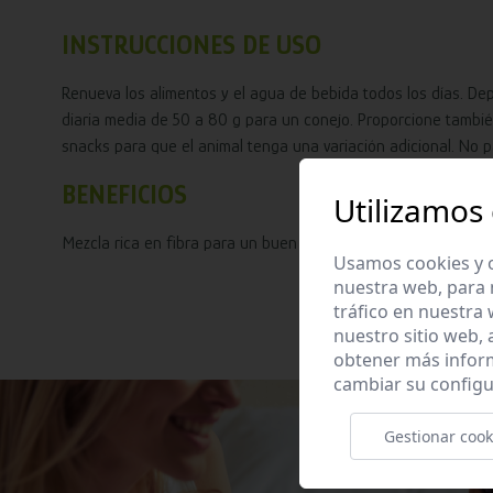
INSTRUCCIONES DE USO
Renueva los alimentos y el agua de bebida todos los días. De
diaria media de 50 a 80 g para un conejo. Proporcione tambi
snacks para que el animal tenga una variación adicional. No
BENEFICIOS
Utilizamos
Mezcla rica en fibra para un buen sistema digestivo y unos d
Usamos cookies y o
nuestra web, para 
tráfico en nuestra
nuestro sitio web,
obtener más infor
cambiar su configu
Gestionar cook