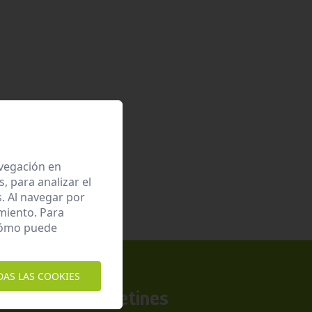
avegación en
 para analizar el
. Al navegar por
miento. Para
 cómo puede
DAS LAS COOKIES
a nuestros boletines