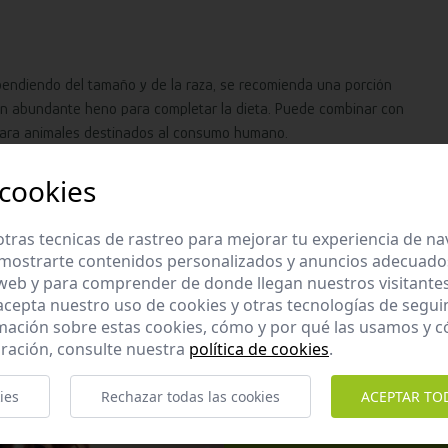
pendiendo del tamaño y de la raza, se recomienda una porción
én abundante heno para completar la dieta. Puede combinar con
 para animales destinados al consumo humano.
 cookies
ientes sanos
tras tecnicas de rastreo para mejorar tu experiencia de n
mostrarte contenidos personalizados y anuncios adecuados,
 web y para comprender de donde llegan nuestros visitantes
 acepta nuestro uso de cookies y otras tecnologías de segui
mación sobre estas cookies, cómo y por qué las usamos y
ración, consulte nuestra
política de cookies
.
ies
Rechazar todas las cookies
ACEPTAR TO
Apúntate 