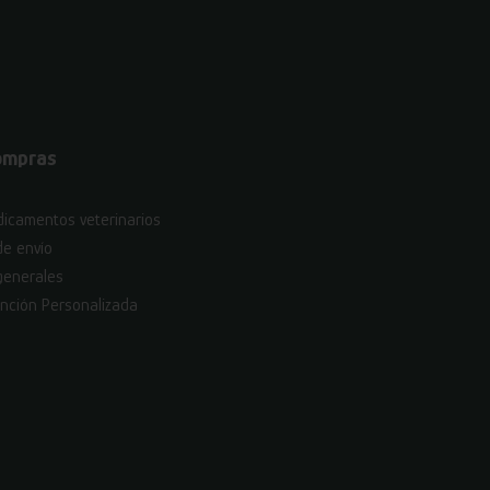
ompras
icamentos veterinarios
de envío
generales
nción Personalizada