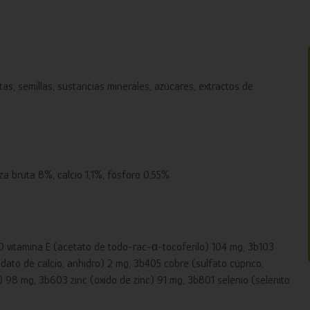
tas, semillas, sustancias minerales, azúcares, extractos de
za bruta 8%, calcio 1,1%, fósforo 0,55%
0 vitamina E (acetato de todo-rac-α-tocoferilo) 104 mg, 3b103
dato de calcio, anhidro) 2 mg, 3b405 cobre (sulfato cúprico,
8 mg, 3b603 zinc (óxido de zinc) 91 mg, 3b801 selenio (selenito