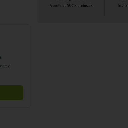
A partir de 50€ a península
Teléfo
s
cede a