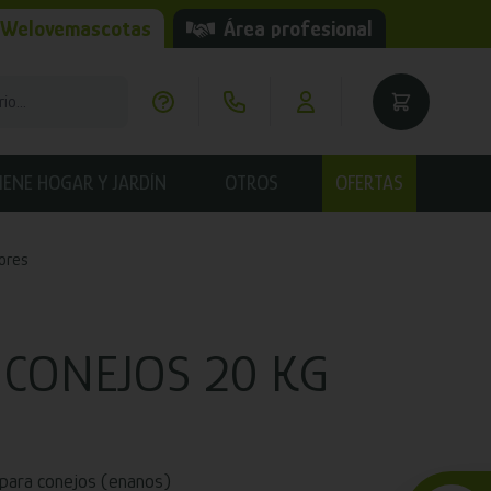
 Welovemascotas
Área profesional
IENE HOGAR Y JARDÍN
OTROS
OFERTAS
ores
- CONEJOS 20 KG
a para conejos (enanos)