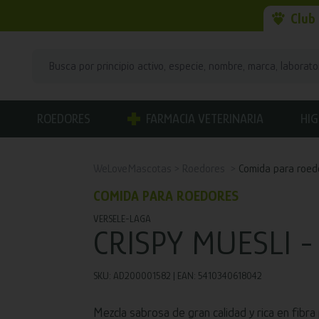
Club
ROEDORES
FARMACIA VETERINARIA
HIG
WeLoveMascotas
Roedores
Comida para roed
COMIDA PARA ROEDORES
VERSELE-LAGA
CRISPY MUESLI 
SKU: AD200001582 | EAN: 5410340618042
Mezcla sabrosa de gran calidad y rica en fibr