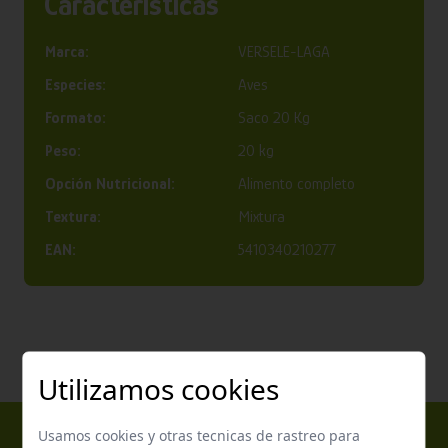
Características
Marca:
VERSELE-LAGA
Especies:
Aves
Formato:
Saco 20 Kg
Peso:
20 kg
Opción Nutricional:
Alimento completo
Textura:
Mixtura
EAN:
5410340210277
Utilizamos cookies
Usamos cookies y otras tecnicas de rastreo para