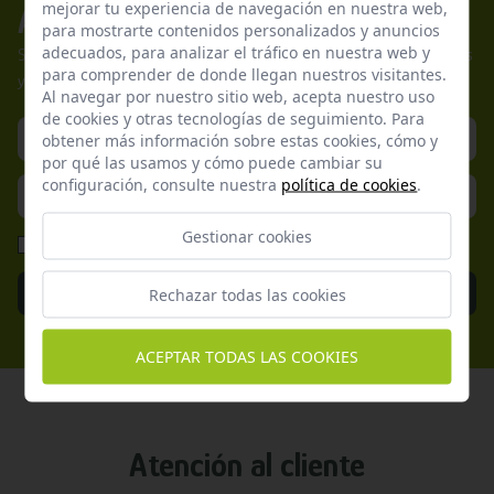
mejorar tu experiencia de navegación en nuestra web,
Apúntate a nuestros boletines
para mostrarte contenidos personalizados y anuncios
adecuados, para analizar el tráfico en nuestra web y
Suscríbete a nuestra newsletter y no te pierdas nuestras ofertas
para comprender de donde llegan nuestros visitantes.
y promociones exclusivas.
Al navegar por nuestro sitio web, acepta nuestro uso
de cookies y otras tecnologías de seguimiento. Para
obtener más información sobre estas cookies, cómo y
por qué las usamos y cómo puede cambiar su
configuración, consulte nuestra
política de cookies
.
Gestionar cookies
He leído y acepto la
Política de Privacidad
Enviar
Rechazar todas las cookies
ACEPTAR TODAS LAS COOKIES
Atención al cliente