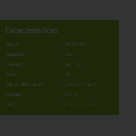
Características
Marca:
VERSELE-LAGA
Especies:
Aves
Formato:
Saco 1 Kg
Peso:
1 kg
Opción Nutricional:
Alimento completo
Textura:
Mixtura
EAN:
5410340222249