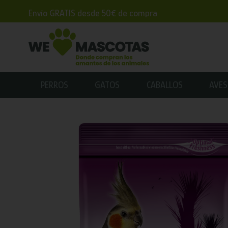
Envío GRATIS desde 50€ de compra
PERROS
GATOS
CABALLOS
AVES