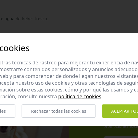
pre agua de beber fresca.
 cookies
erales = condición óptima.
tras tecnicas de rastreo para mejorar tu experiencia de n
mostrarte contenidos personalizados y anuncios adecuados,
 web y para comprender de donde llegan nuestros visitantes
 acepta nuestro uso de cookies y otras tecnologías de segui
mación sobre estas cookies, cómo y por qué las usamos y
ración, consulte nuestra
política de cookies
.
Apúntate 
ies
Rechazar todas las cookies
ACEPTAR TO
Suscríbete a nues
promociones exclu