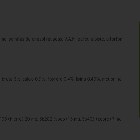
mo, semillas de girasol rayadas, V.A.M. pellet, alpiste, alforfón,
 bruta 6%, calcio 0,9%, fósforo 0,4%, lisina 0,40%, metionina
b103 (hierro) 20 mg, 3b202 (yodo) 1,5 mg, 3b405 (cobre) 7 mg,