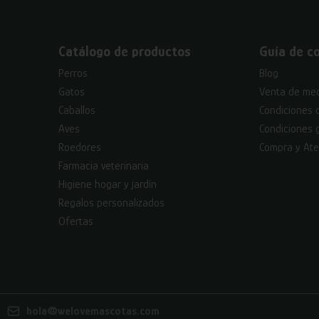
Catálogo de productos
Guía de c
Perros
Blog
Gatos
Venta de med
Caballos
Condiciones 
Aves
Condiciones 
Roedores
Compra y Ate
Farmacia veterinaria
Higiene hogar y jardín
Regalos personalizados
Ofertas
hola@welovemascotas.com