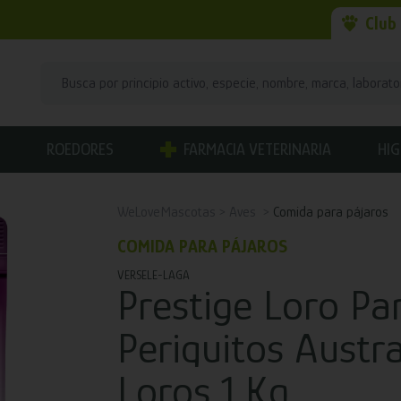
Club
ROEDORES
FARMACIA VETERINARIA
HIG
WeLoveMascotas
Aves
Comida para pájaros
COMIDA PARA PÁJAROS
VERSELE-LAGA
Prestige Loro Pa
Periquitos Austr
Loros 1 Kg