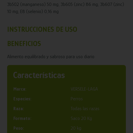
3b502 (manganeso) 50 mg, 3b605 (zinc) 86 mg, 3b607 (zinc)
10 mg, E8 (selenio) 0,16 mg
INSTRUCCIONES DE USO
BENEFICIOS
Alimento equilibrado y sabroso para uso diario
Características
Marca:
VERSELE-LAGA
Especies:
Perros
Raza:
Todas las razas
Formato:
Saco 20 Kg
Peso:
20 kg