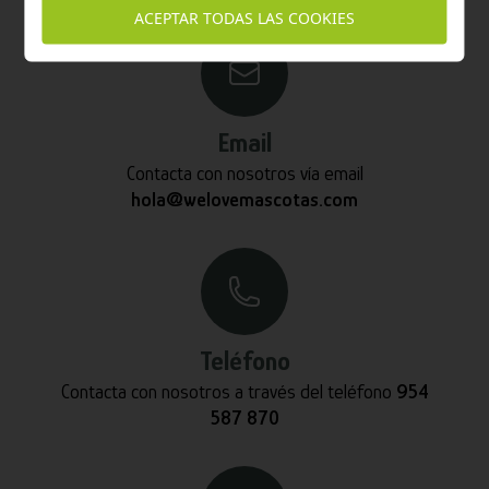
ACEPTAR TODAS LAS COOKIES
Email
Contacta con nosotros vía email
hola@welovemascotas.com
Teléfono
Contacta con nosotros a través del teléfono
954
587 870