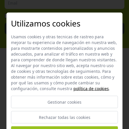
He leído y acepto la
Política de Privacidad
Utilizamos cookies
Enviar
Usamos cookies y otras tecnicas de rastreo para
mejorar tu experiencia de navegación en nuestra web,
para mostrarte contenidos personalizados y anuncios
adecuados, para analizar el tráfico en nuestra web y
para comprender de donde llegan nuestros visitantes.
Al navegar por nuestro sitio web, acepta nuestro uso
de cookies y otras tecnologías de seguimiento. Para
Atención al cliente
obtener más información sobre estas cookies, cómo y
por qué las usamos y cómo puede cambiar su
Contacta con nosotros y te garantizamos que te
configuración, consulte nuestra
política de cookies
.
responderemos en menos de 24 horas laborables.
Gestionar cookies
Horario de atención al cliente:
De lunes a jueves de 8:00 a 15:00 y viernes de 8:00 a 14:00
Rechazar todas las cookies