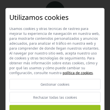
Utilizamos cookies
Email
Usamos cookies y otras tecnicas de rastreo para
mejorar tu experiencia de navegación en nuestra web,
Contacta con nosotros vía email
para mostrarte contenidos personalizados y anuncios
hola@welovemascotas.com
adecuados, para analizar el tráfico en nuestra web y
para comprender de donde llegan nuestros visitantes.
Al navegar por nuestro sitio web, acepta nuestro uso
de cookies y otras tecnologías de seguimiento. Para
obtener más información sobre estas cookies, cómo y
por qué las usamos y cómo puede cambiar su
configuración, consulte nuestra
política de cookies
.
Teléfono
Contacta con nosotros a través del teléfono
954
Gestionar cookies
587 870
Rechazar todas las cookies