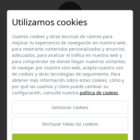
Utilizamos cookies
Email
Usamos cookies y otras tecnicas de rastreo para
mejorar tu experiencia de navegación en nuestra web,
Contacta con nosotros vía email
para mostrarte contenidos personalizados y anuncios
hola@welovemascotas.com
adecuados, para analizar el tráfico en nuestra web y
para comprender de donde llegan nuestros visitantes.
Al navegar por nuestro sitio web, acepta nuestro uso
de cookies y otras tecnologías de seguimiento. Para
obtener más información sobre estas cookies, cómo y
por qué las usamos y cómo puede cambiar su
configuración, consulte nuestra
política de cookies
.
Teléfono
Contacta con nosotros a través del teléfono
954
Gestionar cookies
587 870
Rechazar todas las cookies