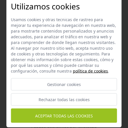
Email
Utilizamos cookies
Contacta con nosotros vía email
hola@welovemascotas.com
Usamos cookies y otras tecnicas de rastreo para
mejorar tu experiencia de navegación en nuestra web,
para mostrarte contenidos personalizados y anuncios
adecuados, para analizar el tráfico en nuestra web y
para comprender de donde llegan nuestros visitantes.
Al navegar por nuestro sitio web, acepta nuestro uso
de cookies y otras tecnologías de seguimiento. Para
obtener más información sobre estas cookies, cómo y
Teléfono
por qué las usamos y cómo puede cambiar su
Contacta con nosotros a través del teléfono
954
configuración, consulte nuestra
política de cookies
.
587 870
Gestionar cookies
Rechazar todas las cookies
ACEPTAR TODAS LAS COOKIES
Whatsapp
Puedes escribirnos por whatsapp