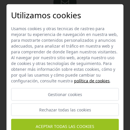
Utilizamos cookies
Email
Usamos cookies y otras tecnicas de rastreo para
Contacta con nosotros vía email
mejorar tu experiencia de navegación en nuestra web,
hola@welovemascotas.com
para mostrarte contenidos personalizados y anuncios
adecuados, para analizar el tráfico en nuestra web y
para comprender de donde llegan nuestros visitantes.
Al navegar por nuestro sitio web, acepta nuestro uso
de cookies y otras tecnologías de seguimiento. Para
obtener más información sobre estas cookies, cómo y
por qué las usamos y cómo puede cambiar su
Teléfono
configuración, consulte nuestra
política de cookies
.
Contacta con nosotros a través del teléfono
954
587 870
Gestionar cookies
Rechazar todas las cookies
ACEPTAR TODAS LAS COOKIES