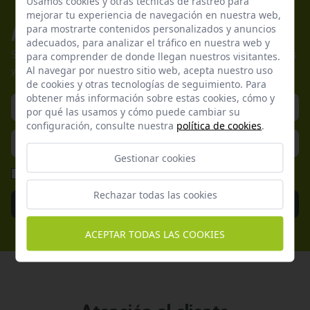
Usamos cookies y otras tecnicas de rastreo para
mejorar tu experiencia de navegación en nuestra web,
para mostrarte contenidos personalizados y anuncios
Apúntate a nuestros boletines
adecuados, para analizar el tráfico en nuestra web y
Suscríbete a nuestra newsletter y no te pierdas nuestras ofertas
para comprender de donde llegan nuestros visitantes.
Al navegar por nuestro sitio web, acepta nuestro uso
y promociones exclusivas.
de cookies y otras tecnologías de seguimiento. Para
obtener más información sobre estas cookies, cómo y
por qué las usamos y cómo puede cambiar su
configuración, consulte nuestra
política de cookies
.
Gestionar cookies
He leído y acepto la
Política de Privacidad
Rechazar todas las cookies
Enviar
ACEPTAR TODAS LAS COOKIES