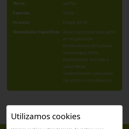
Marca:
VetPlus
Especies:
Gatos
Formato:
Envase 60 ml
Necesidades Específicas:
Apoyo nutricional para gatos
en recuperación,
Fortalecimiento del sistema
inmunológico felino,
Regeneración muscular y
salud celular,
Suplementación para gatos
con estrés o convalecencia
Utilizamos cookies