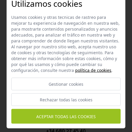
Utilizamos cookies
Contacta con nosotros vía email
hola@welovemascotas.com
Usamos cookies y otras tecnicas de rastreo para
mejorar tu experiencia de navegación en nuestra web,
para mostrarte contenidos personalizados y anuncios
adecuados, para analizar el tráfico en nuestra web y
para comprender de donde llegan nuestros visitantes.
Al navegar por nuestro sitio web, acepta nuestro uso
de cookies y otras tecnologías de seguimiento. Para
Teléfono
obtener más información sobre estas cookies, cómo y
por qué las usamos y cómo puede cambiar su
Contacta con nosotros a través del teléfono
954
configuración, consulte nuestra
política de cookies
.
587 870
Gestionar cookies
Rechazar todas las cookies
Whatsapp
ACEPTAR TODAS LAS COOKIES
Puedes escribirnos por whatsapp
+34 680 27 45 40