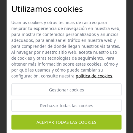
Utilizamos cookies
Email
Contacta con nosotros vía email
Usamos cookies y otras tecnicas de rastreo para
hola@welovemascotas.com
mejorar tu experiencia de navegación en nuestra web,
para mostrarte contenidos personalizados y anuncios
adecuados, para analizar el tráfico en nuestra web y
para comprender de donde llegan nuestros visitantes.
Al navegar por nuestro sitio web, acepta nuestro uso
de cookies y otras tecnologías de seguimiento. Para
obtener más información sobre estas cookies, cómo y
Teléfono
por qué las usamos y cómo puede cambiar su
Contacta con nosotros a través del teléfono
954
configuración, consulte nuestra
política de cookies
.
587 870
Gestionar cookies
Rechazar todas las cookies
ACEPTAR TODAS LAS COOKIES
Whatsapp