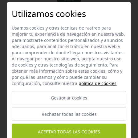
Utilizamos cookies
Email
Contacta con nosotros vía email
Usamos cookies y otras tecnicas de rastreo para
hola@welovemascotas.com
mejorar tu experiencia de navegación en nuestra web,
para mostrarte contenidos personalizados y anuncios
adecuados, para analizar el tráfico en nuestra web y
para comprender de donde llegan nuestros visitantes.
Al navegar por nuestro sitio web, acepta nuestro uso
de cookies y otras tecnologías de seguimiento. Para
obtener más información sobre estas cookies, cómo y
por qué las usamos y cómo puede cambiar su
Teléfono
configuración, consulte nuestra
política de cookies
.
Contacta con nosotros a través del teléfono
954
587 870
Gestionar cookies
Rechazar todas las cookies
ACEPTAR TODAS LAS COOKIES