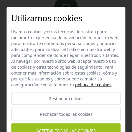
Utilizamos cookies
Email
Usamos cookies y otras tecnicas de rastreo para
Contacta con nosotros vía email
mejorar tu experiencia de navegación en nuestra web,
hola@welovemascotas.com
para mostrarte contenidos personalizados y anuncios
adecuados, para analizar el tráfico en nuestra web y
para comprender de donde llegan nuestros visitantes.
Al navegar por nuestro sitio web, acepta nuestro uso
de cookies y otras tecnologías de seguimiento. Para
obtener más información sobre estas cookies, cómo y
por qué las usamos y cómo puede cambiar su
Teléfono
configuración, consulte nuestra
política de cookies
.
Contacta con nosotros a través del teléfono
954
Gestionar cookies
587 870
Rechazar todas las cookies
ACEPTAR TODAS LAS COOKIES