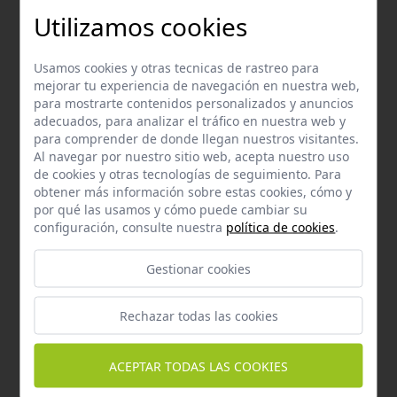
Utilizamos cookies
Email
Contacta con nosotros vía email
Usamos cookies y otras tecnicas de rastreo para
hola@welovemascotas.com
mejorar tu experiencia de navegación en nuestra web,
para mostrarte contenidos personalizados y anuncios
adecuados, para analizar el tráfico en nuestra web y
para comprender de donde llegan nuestros visitantes.
Al navegar por nuestro sitio web, acepta nuestro uso
de cookies y otras tecnologías de seguimiento. Para
obtener más información sobre estas cookies, cómo y
Teléfono
por qué las usamos y cómo puede cambiar su
configuración, consulte nuestra
política de cookies
.
Contacta con nosotros a través del teléfono
954
587 870
Gestionar cookies
Rechazar todas las cookies
ACEPTAR TODAS LAS COOKIES
Whatsapp