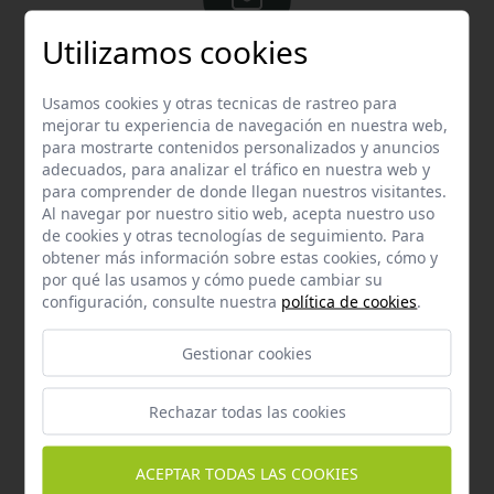
Utilizamos cookies
Email
Contacta con nosotros vía email
Usamos cookies y otras tecnicas de rastreo para
mejorar tu experiencia de navegación en nuestra web,
hola@welovemascotas.com
para mostrarte contenidos personalizados y anuncios
adecuados, para analizar el tráfico en nuestra web y
para comprender de donde llegan nuestros visitantes.
Al navegar por nuestro sitio web, acepta nuestro uso
de cookies y otras tecnologías de seguimiento. Para
obtener más información sobre estas cookies, cómo y
por qué las usamos y cómo puede cambiar su
Teléfono
configuración, consulte nuestra
política de cookies
.
Contacta con nosotros a través del teléfono
954
587 870
Gestionar cookies
Rechazar todas las cookies
ACEPTAR TODAS LAS COOKIES