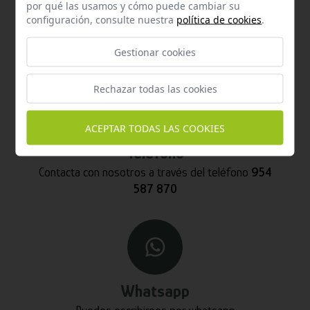
por qué las usamos y cómo puede cambiar su
Email
configuración, consulte nuestra
política de cookies
.
Contacta con nosotros vía email
hola@welovemascotas.com
Gestionar cookies
Rechazar todas las cookies
ACEPTAR TODAS LAS COOKIES
Teléfono
Contacta con nosotros a través del teléfono
954
587 870
Whatsapp