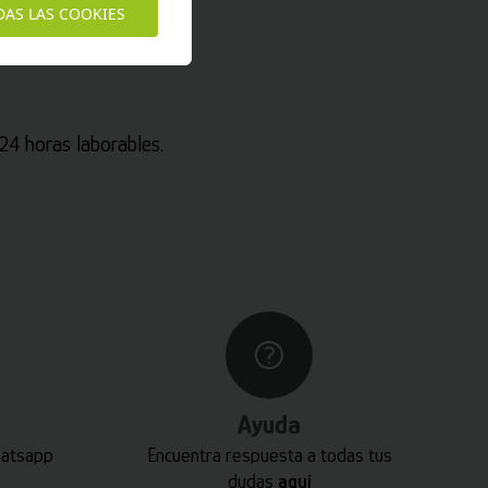
DAS LAS COOKIES
4 horas laborables.
Ayuda
hatsapp
Encuentra respuesta a todas tus
dudas
aquí