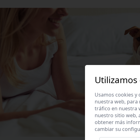
Utilizamos
Usamos cookies y o
nuestra web, para 
tráfico en nuestra
nuestro sitio web,
obtener más infor
cambiar su configu