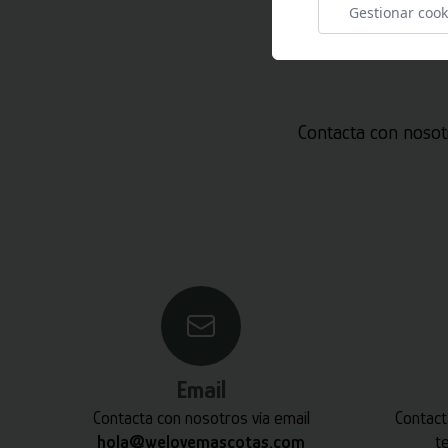
Gestionar cook
Contacta con nosot
Email
Contacta con nosotros vía email
Contact
hola@welovemascotas.com
t