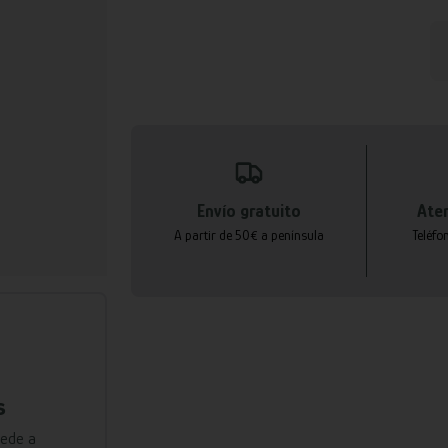
Envío gratuito
Aten
A partir de 50€ a península
Teléfo
s
cede a