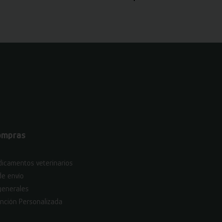
ompras
icamentos veterinarios
de envío
generales
nción Personalizada