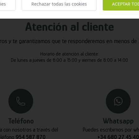
ies
Rechazar todas las cookies
ACEPTAR TO
Atención al cliente
ros y te garantizamos que te responderemos en menos de 2
Horario de atención al cliente:
De lunes a jueves de 8:00 a 15:00 y viernes de 8:00 a 14:00
Teléfono
Whatsapp
a con nosotros a través del
Puedes escribirnos por w
eléfono
954 587 870
+34 680 27 45 40