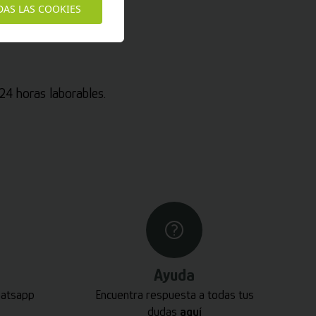
DAS LAS COOKIES
4 horas laborables.
Ayuda
hatsapp
Encuentra respuesta a todas tus
dudas
aquí