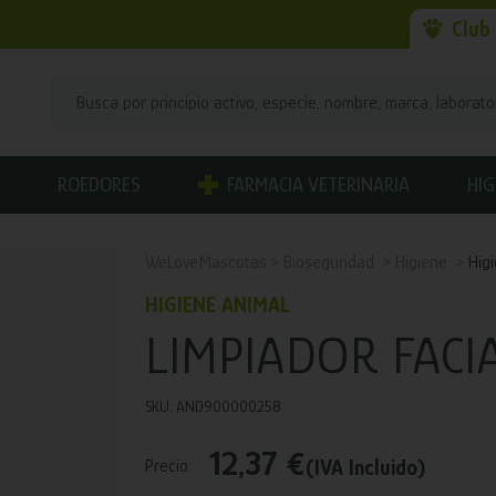
Club
ROEDORES
FARMACIA VETERINARIA
HIG
WeLoveMascotas
Bioseguridad
Higiene
Hig
HIGIENE ANIMAL
LIMPIADOR FACI
SKU: AND900000258
12,37 €
(IVA Incluido)
Precio: