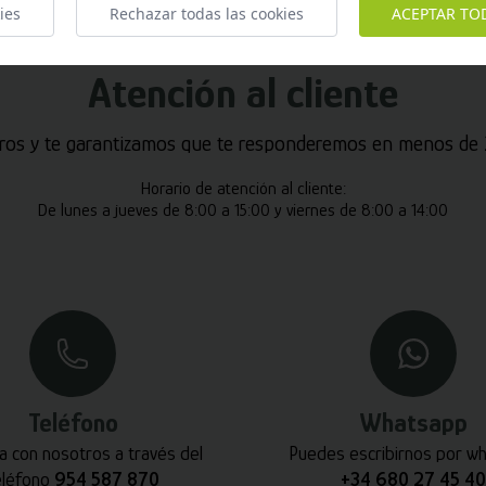
ies
Rechazar todas las cookies
ACEPTAR TO
Atención al cliente
ros y te garantizamos que te responderemos en menos de 2
Horario de atención al cliente:
De lunes a jueves de 8:00 a 15:00 y viernes de 8:00 a 14:00
Teléfono
Whatsapp
a con nosotros a través del
Puedes escribirnos por w
eléfono
954 587 870
+34 680 27 45 40