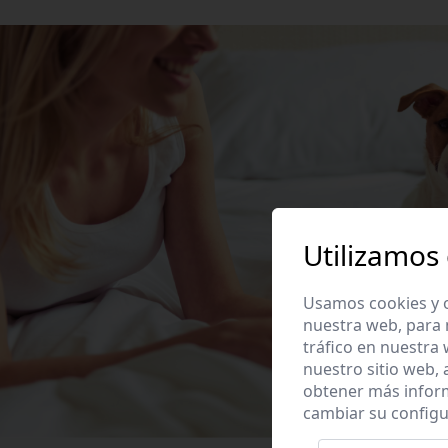
Utilizamos
Usamos cookies y o
nuestra web, para 
tráfico en nuestra
nuestro sitio web,
obtener más infor
cambiar su configu