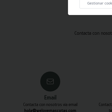
Gestionar cook
Contacta con nosot
Email
Contacta con nosotros vía email
Contact
hola@welovemascotas.com
t