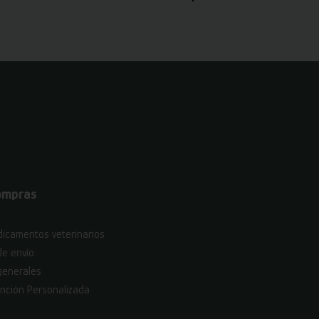
ompras
icamentos veterinarios
de envío
generales
nción Personalizada