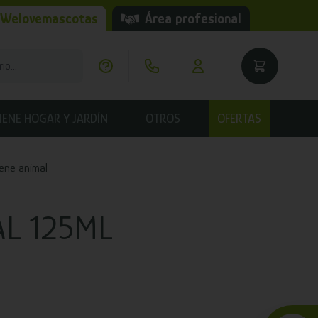
 Welovemascotas
Área profesional
IENE HOGAR Y JARDÍN
OTROS
OFERTAS
iene animal
AL 125ML