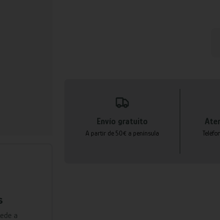
Envío gratuito
Aten
A partir de 50€ a península
Teléfo
s
cede a