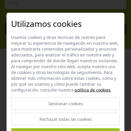
He leído y acepto la
Política de Privacidad
Utilizamos cookies
Enviar
Usamos cookies y otras tecnicas de rastreo para
mejorar tu experiencia de navegación en nuestra web,
para mostrarte contenidos personalizados y anuncios
adecuados, para analizar el tráfico en nuestra web y
para comprender de donde llegan nuestros visitantes.
Al navegar por nuestro sitio web, acepta nuestro uso
de cookies y otras tecnologías de seguimiento. Para
Atención al cliente
obtener más información sobre estas cookies, cómo y
por qué las usamos y cómo puede cambiar su
Contacta con nosotros y te garantizamos que te
configuración, consulte nuestra
política de cookies
.
responderemos en menos de 24 horas laborables.
Gestionar cookies
Horario de atención al cliente:
De lunes a jueves de 8:00 a 15:00 y viernes de 8:00 a 14:00
Rechazar todas las cookies