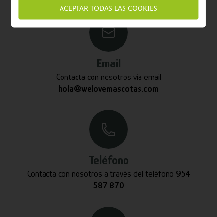
ACEPTAR TODAS LAS COOKIES
Email
Contacta con nosotros vía email
hola@welovemascotas.com
Teléfono
Contacta con nosotros a través del teléfono
954
587 870