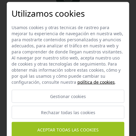
Utilizamos cookies
Email
Contacta con nosotros vía email
Usamos cookies y otras tecnicas de rastreo para
hola@welovemascotas.com
mejorar tu experiencia de navegación en nuestra web,
para mostrarte contenidos personalizados y anuncios
adecuados, para analizar el tráfico en nuestra web y
para comprender de donde llegan nuestros visitantes.
Al navegar por nuestro sitio web, acepta nuestro uso
de cookies y otras tecnologías de seguimiento. Para
obtener más información sobre estas cookies, cómo y
por qué las usamos y cómo puede cambiar su
Teléfono
configuración, consulte nuestra
política de cookies
.
Contacta con nosotros a través del teléfono
954
587 870
Gestionar cookies
Rechazar todas las cookies
ACEPTAR TODAS LAS COOKIES