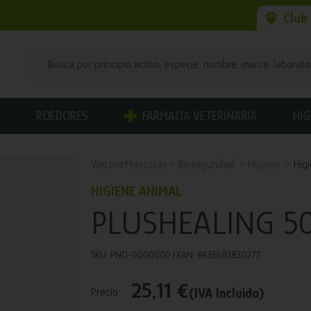
Club
ROEDORES
FARMACIA VETERINARIA
HIG
WeLoveMascotas
Bioseguridad
Higiene
Hig
HIGIENE ANIMAL
PLUSHEALING 5
SKU: PNO-0000000 | EAN: 8436583830277
25,11 €
(IVA Incluido)
Precio: