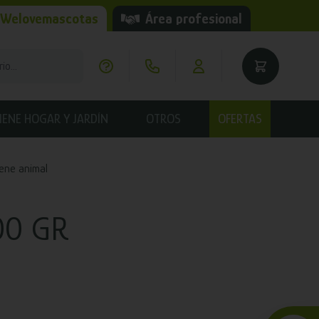
 Welovemascotas
Área profesional
IENE HOGAR Y JARDÍN
OTROS
OFERTAS
iene animal
00 GR