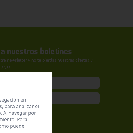
a nuestros boletines
tra newsletter y no te pierdas nuestras ofertas y
sivas.
avegación en
 para analizar el
epto la
Política de Privacidad
. Al navegar por
miento. Para
 cómo puede