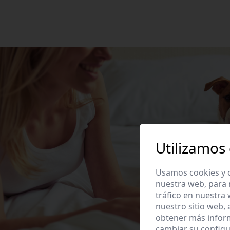
Utilizamos
Usamos cookies y o
nuestra web, para 
tráfico en nuestra
nuestro sitio web,
obtener más infor
cambiar su configu