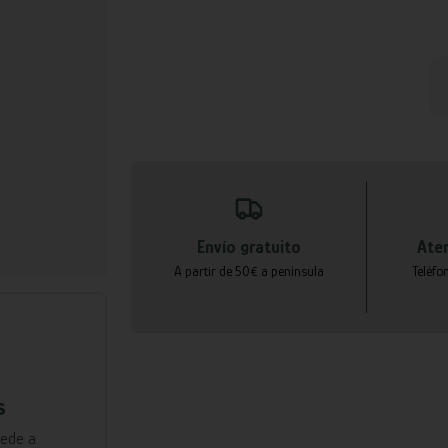
Envío gratuito
Aten
A partir de 50€ a península
Teléfo
s
cede a