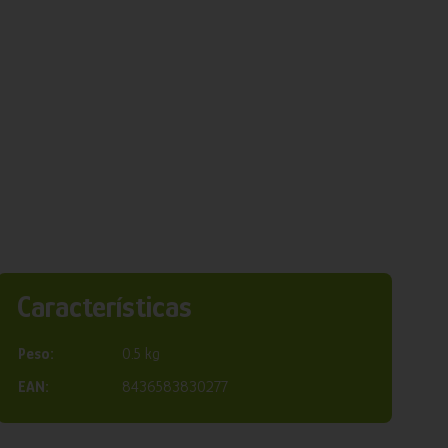
Características
Peso:
0.5 kg
EAN:
8436583830277