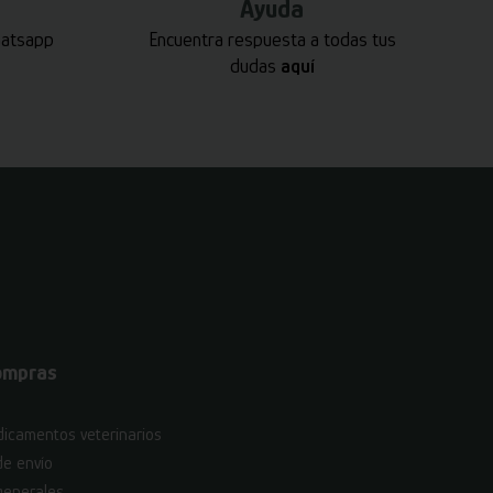
Ayuda
hatsapp
Encuentra respuesta a todas tus
dudas
aquí
ompras
icamentos veterinarios
de envío
generales