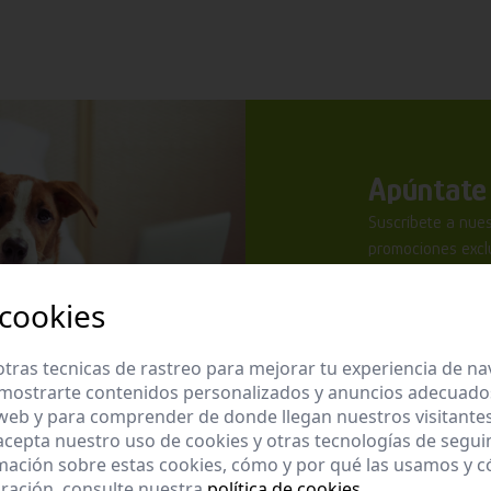
Apúntate 
Suscríbete a nues
promociones exclu
 cookies
tras tecnicas de rastreo para mejorar tu experiencia de n
mostrarte contenidos personalizados y anuncios adecuados,
He leído y ac
 web y para comprender de donde llegan nuestros visitantes
 acepta nuestro uso de cookies y otras tecnologías de segui
Enviar
mación sobre estas cookies, cómo y por qué las usamos y
ración, consulte nuestra
política de cookies
.