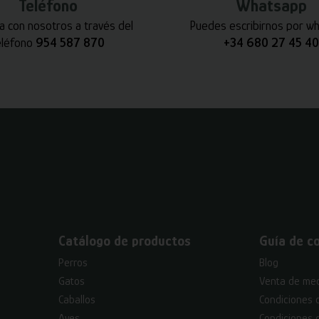
Teléfono
Whatsapp
a con nosotros a través del
Puedes escribirnos por w
eléfono
954 587 870
+34 680 27 45 40
Catálogo de productos
Guía de c
Perros
Blog
Gatos
Venta de med
Caballos
Condiciones 
Aves
Condiciones 