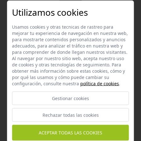
Utilizamos cookies
Email
Contacta con nosotros vía email
Usamos cookies y otras tecnicas de rastreo para
hola@welovemascotas.com
mejorar tu experiencia de navegación en nuestra web,
para mostrarte contenidos personalizados y anuncios
adecuados, para analizar el tráfico en nuestra web y
para comprender de donde llegan nuestros visitantes.
Al navegar por nuestro sitio web, acepta nuestro uso
de cookies y otras tecnologías de seguimiento. Para
obtener más información sobre estas cookies, cómo y
Teléfono
por qué las usamos y cómo puede cambiar su
configuración, consulte nuestra
política de cookies
.
Contacta con nosotros a través del teléfono
954
587 870
Gestionar cookies
Rechazar todas las cookies
ACEPTAR TODAS LAS COOKIES
Whatsapp