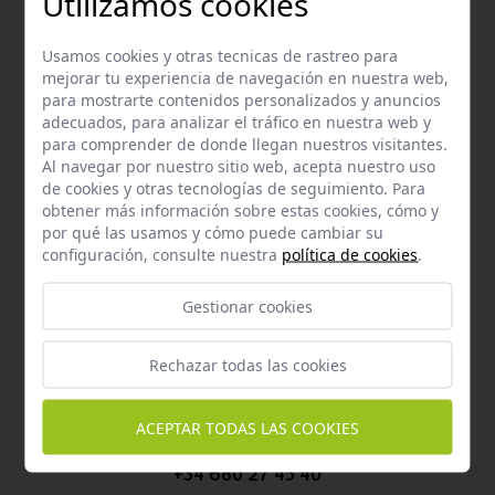
Utilizamos cookies
Contacta con nosotros vía email
hola@welovemascotas.com
Usamos cookies y otras tecnicas de rastreo para
mejorar tu experiencia de navegación en nuestra web,
para mostrarte contenidos personalizados y anuncios
adecuados, para analizar el tráfico en nuestra web y
para comprender de donde llegan nuestros visitantes.
Al navegar por nuestro sitio web, acepta nuestro uso
de cookies y otras tecnologías de seguimiento. Para
Teléfono
obtener más información sobre estas cookies, cómo y
Contacta con nosotros a través del teléfono
954
por qué las usamos y cómo puede cambiar su
587 870
configuración, consulte nuestra
política de cookies
.
Gestionar cookies
Rechazar todas las cookies
Whatsapp
ACEPTAR TODAS LAS COOKIES
Puedes escribirnos por whatsapp
+34 680 27 45 40