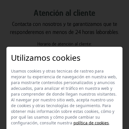
Atención al cliente
Contacta con nosotros y te garantizamos que te
responderemos en menos de 24 horas laborables.
Horario de atención al cliente:
De lunes a jueves de 8:00 a 15:00 y viernes de 8:00 a 14:00
Utilizamos cookies
Usamos cookies y otras tecnicas de rastreo para
mejorar tu experiencia de navegación en nuestra web,
para mostrarte contenidos personalizados y anuncios
adecuados, para analizar el tráfico en nuestra web y
para comprender de donde llegan nuestros visitantes.
Al navegar por nuestro sitio web, acepta nuestro uso
Email
de cookies y otras tecnologías de seguimiento. Para
obtener más información sobre estas cookies, cómo y
Contacta con nosotros vía email
por qué las usamos y cómo puede cambiar su
hola@welovemascotas.com
configuración, consulte nuestra
política de cookies
.