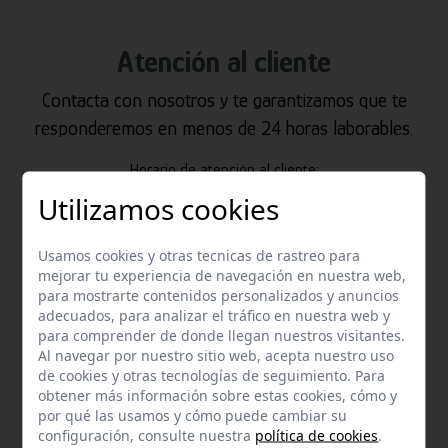
Atención al cliente
Contacta con nosotros y te garantizamos que te
responderemos en menos de 24 horas laborables.
Horario de atención al cliente:
De lunes a jueves de 8:00 a 15:00 y viernes de 8:00 a 14:00
Utilizamos cookies
Usamos cookies y otras tecnicas de rastreo para
mejorar tu experiencia de navegación en nuestra web,
para mostrarte contenidos personalizados y anuncios
adecuados, para analizar el tráfico en nuestra web y
para comprender de donde llegan nuestros visitantes.
Al navegar por nuestro sitio web, acepta nuestro uso
de cookies y otras tecnologías de seguimiento. Para
Email
obtener más información sobre estas cookies, cómo y
Contacta con nosotros vía email
por qué las usamos y cómo puede cambiar su
configuración, consulte nuestra
política de cookies
.
hola@welovemascotas.com