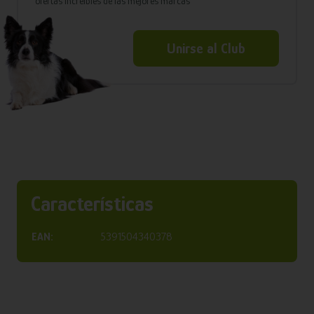
ofertas increíbles de las mejores marcas
Unirse al Club
Características
EAN:
5391504340378