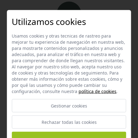
Utilizamos cookies
Email
Usamos cookies y otras tecnicas de rastreo para
mejorar tu experiencia de navegación en nuestra web,
Contacta con nosotros vía email
para mostrarte contenidos personalizados y anuncios
hola@welovemascotas.com
adecuados, para analizar el tráfico en nuestra web y
para comprender de donde llegan nuestros visitantes.
Al navegar por nuestro sitio web, acepta nuestro uso
de cookies y otras tecnologías de seguimiento. Para
obtener más información sobre estas cookies, cómo y
por qué las usamos y cómo puede cambiar su
configuración, consulte nuestra
política de cookies
.
Teléfono
Contacta con nosotros a través del teléfono
954
Gestionar cookies
587 870
Rechazar todas las cookies