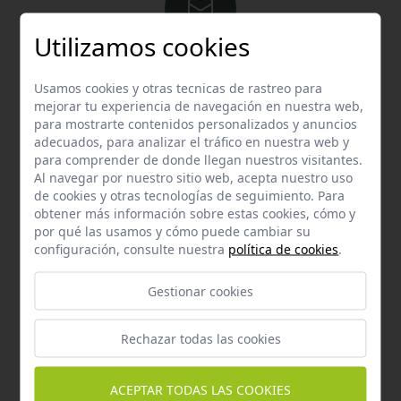
Utilizamos cookies
Email
Usamos cookies y otras tecnicas de rastreo para
Contacta con nosotros vía email
mejorar tu experiencia de navegación en nuestra web,
hola@welovemascotas.com
para mostrarte contenidos personalizados y anuncios
adecuados, para analizar el tráfico en nuestra web y
para comprender de donde llegan nuestros visitantes.
Al navegar por nuestro sitio web, acepta nuestro uso
de cookies y otras tecnologías de seguimiento. Para
obtener más información sobre estas cookies, cómo y
por qué las usamos y cómo puede cambiar su
Teléfono
configuración, consulte nuestra
política de cookies
.
Contacta con nosotros a través del teléfono
954
587 870
Gestionar cookies
Rechazar todas las cookies
ACEPTAR TODAS LAS COOKIES