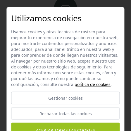
Utilizamos cookies
Email
Usamos cookies y otras tecnicas de rastreo para
Contacta con nosotros vía email
mejorar tu experiencia de navegación en nuestra web,
hola@welovemascotas.com
para mostrarte contenidos personalizados y anuncios
adecuados, para analizar el tráfico en nuestra web y
para comprender de donde llegan nuestros visitantes.
Al navegar por nuestro sitio web, acepta nuestro uso
de cookies y otras tecnologías de seguimiento. Para
obtener más información sobre estas cookies, cómo y
por qué las usamos y cómo puede cambiar su
configuración, consulte nuestra
política de cookies
.
Teléfono
Contacta con nosotros a través del teléfono
954
Gestionar cookies
587 870
Rechazar todas las cookies
ACEPTAR TODAS LAS COOKIES