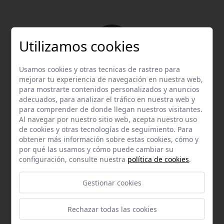
Utilizamos cookies
Usamos cookies y otras tecnicas de rastreo para
Email
mejorar tu experiencia de navegación en nuestra web,
para mostrarte contenidos personalizados y anuncios
Contacta con nosotros vía email
adecuados, para analizar el tráfico en nuestra web y
hola@welovemascotas.com
para comprender de donde llegan nuestros visitantes.
Al navegar por nuestro sitio web, acepta nuestro uso
de cookies y otras tecnologías de seguimiento. Para
obtener más información sobre estas cookies, cómo y
por qué las usamos y cómo puede cambiar su
configuración, consulte nuestra
política de cookies
.
Teléfono
Gestionar cookies
Contacta con nosotros a través del teléfono
954
587 870
Rechazar todas las cookies