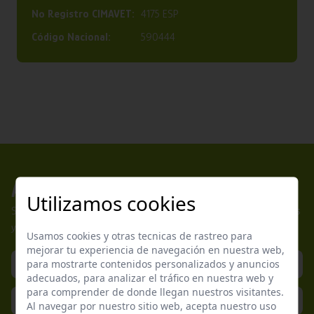
Nº Registro CIMAVET:
4175 ESP
Código Nacional:
590444
Apúntate a nuestros boletines
Utilizamos cookies
Suscríbete a nuestra newsletter y no te pierdas nuestras ofertas
y promociones exclusivas.
Usamos cookies y otras tecnicas de rastreo para
mejorar tu experiencia de navegación en nuestra web,
para mostrarte contenidos personalizados y anuncios
adecuados, para analizar el tráfico en nuestra web y
para comprender de donde llegan nuestros visitantes.
Al navegar por nuestro sitio web, acepta nuestro uso