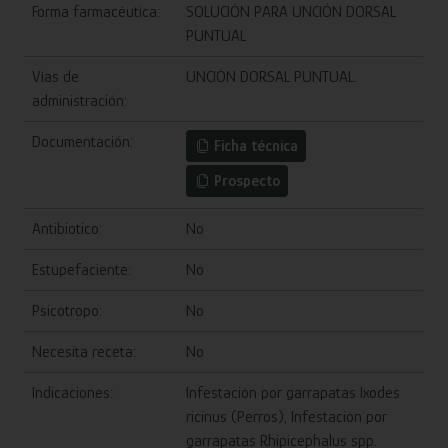
Forma farmacéutica:
SOLUCIÓN PARA UNCIÓN DORSAL
PUNTUAL
Vías de
UNCIÓN DORSAL PUNTUAL.
administración:
Documentación:
Ficha técnica
Prospecto
Antibiotico:
No
Estupefaciente:
No
Psicotropo:
No
Necesita receta:
No
Indicaciones:
Infestación por garrapatas Ixodes
ricinus (Perros), Infestación por
garrapatas Rhipicephalus spp.