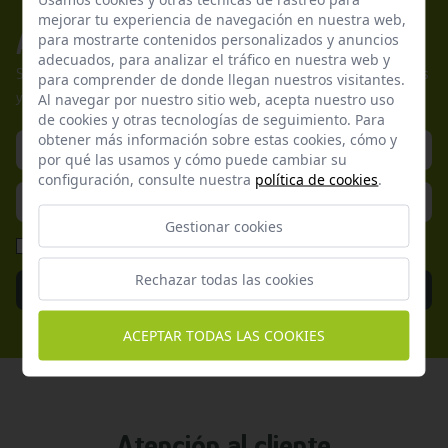
mejorar tu experiencia de navegación en nuestra web,
Apúntate a nuestros boletines
para mostrarte contenidos personalizados y anuncios
adecuados, para analizar el tráfico en nuestra web y
Suscríbete a nuestra newsletter y no te pierdas nuestras ofertas
para comprender de donde llegan nuestros visitantes.
Al navegar por nuestro sitio web, acepta nuestro uso
y promociones exclusivas.
de cookies y otras tecnologías de seguimiento. Para
obtener más información sobre estas cookies, cómo y
por qué las usamos y cómo puede cambiar su
configuración, consulte nuestra
política de cookies
.
Gestionar cookies
He leído y acepto la
Política de Privacidad
Rechazar todas las cookies
Enviar
ACEPTAR TODAS LAS COOKIES
Atención al cliente