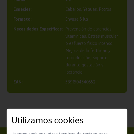
Especies:
Caballos, Yeguas, Potros
Formato:
Envase 5 Kg
Necesidades Específicas:
Prevención de carencias
vitamínicas, Estrés muscular
o esfuerzo físico intenso,
Mejora de la fertilidad y
reproducción, Soporte
durante gestación y
lactancia
EAN:
5391504340552
Utilizamos cookies
Usamos cookies y otras tecnicas de rastreo para