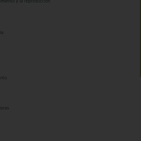
imiento y la reproducción.
ía.
nto.
oras.