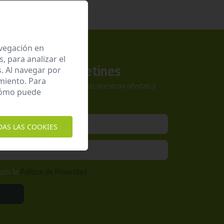
avegación en
 para analizar el
a nuestros boletines
. Al navegar por
miento. Para
tra newsletter y no te pierdas nuestras ofertas y
 cómo puede
sivas.
DAS LAS COOKIES
epto la
Política de Privacidad