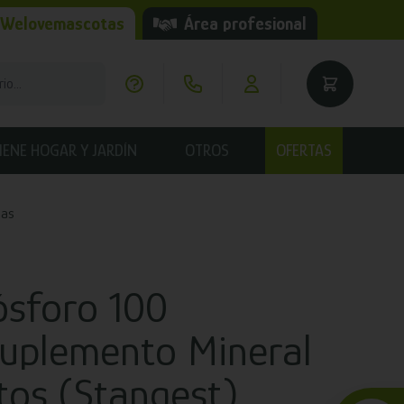
 Welovemascotas
Área profesional
IENE HOGAR Y JARDÍN
OTROS
OFERTAS
nas
ósforo 100
uplemento Mineral
tos (Stangest)