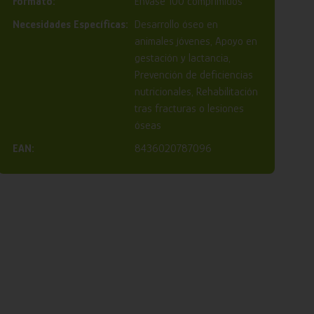
Formato:
Envase 100 comprimidos
Necesidades Específicas:
Desarrollo óseo en
animales jóvenes, Apoyo en
gestación y lactancia,
Prevención de deficiencias
nutricionales, Rehabilitación
tras fracturas o lesiones
óseas
EAN:
8436020787096