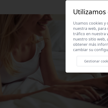
Utilizamos
Usamos cookies y o
nuestra web, para 
tráfico en nuestra
nuestro sitio web,
obtener más infor
cambiar su configu
Gestionar cook