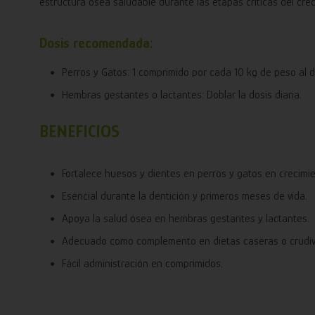
estructura ósea saludable durante las etapas críticas del crec
Dosis recomendada:
Perros y Gatos: 1 comprimido por cada 10 kg de peso al d
Hembras gestantes o lactantes: Doblar la dosis diaria.
BENEFICIOS
Fortalece huesos y dientes en perros y gatos en crecimie
Esencial durante la dentición y primeros meses de vida.
Apoya la salud ósea en hembras gestantes y lactantes.
Adecuado como complemento en dietas caseras o crudív
Fácil administración en comprimidos.