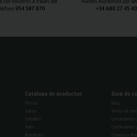
a con nosotros a través del
Puedes escribirnos por w
eléfono
954 587 870
+34 680 27 45 40
Catálogo de productos
Guía de c
Perros
Blog
Gatos
Venta de med
Caballos
Condiciones 
Aves
Condiciones 
Roedores
Compra y Ate