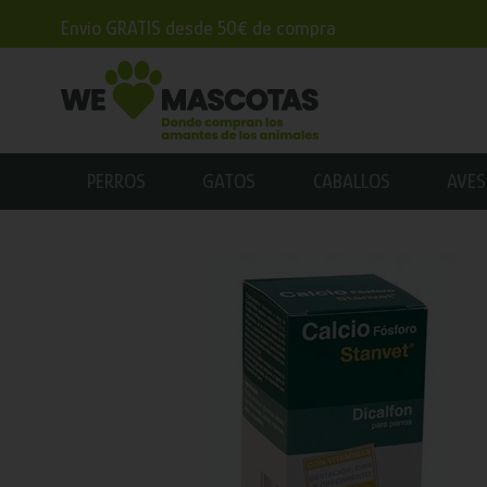
Envío GRATIS desde 50€ de compra
PERROS
GATOS
CABALLOS
AVES