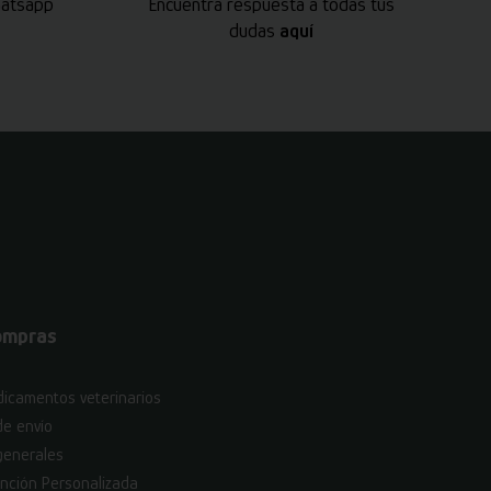
hatsapp
Encuentra respuesta a todas tus
dudas
aquí
ompras
icamentos veterinarios
de envío
generales
nción Personalizada