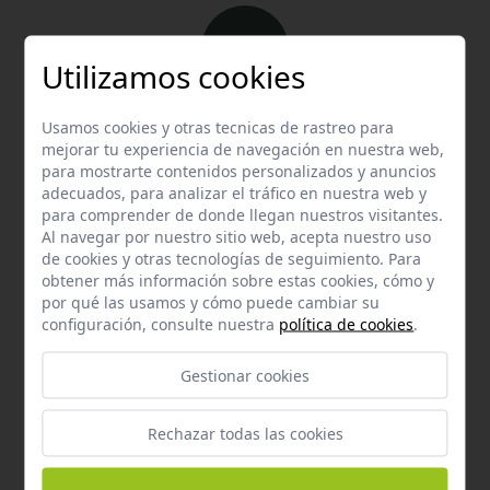
Utilizamos cookies
Email
Usamos cookies y otras tecnicas de rastreo para
mejorar tu experiencia de navegación en nuestra web,
Contacta con nosotros vía email
para mostrarte contenidos personalizados y anuncios
hola@welovemascotas.com
adecuados, para analizar el tráfico en nuestra web y
para comprender de donde llegan nuestros visitantes.
Al navegar por nuestro sitio web, acepta nuestro uso
de cookies y otras tecnologías de seguimiento. Para
obtener más información sobre estas cookies, cómo y
por qué las usamos y cómo puede cambiar su
configuración, consulte nuestra
política de cookies
.
Teléfono
Contacta con nosotros a través del teléfono
954
Gestionar cookies
587 870
Rechazar todas las cookies