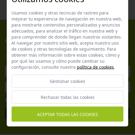
Usamos cookies y otras tecnicas de rastreo para
mejorar tu experiencia de navegación en nuestra web,
para mostrarte contenidos personalizados y anuncios
adecuados, para analizar el tráfico en nuestra web y
para comprender de donde llegan nuestros visitantes.
Apúntate a nuestros boletines
Al navegar por nuestro sitio web, acepta nuestro uso
Suscríbete a nuestra newsletter y no te pierdas nuestras ofertas
de cookies y otras tecnologías de seguimiento. Para
obtener más información sobre estas cookies, cómo y
y promociones exclusivas.
por qué las usamos y cómo puede cambiar su
configuración, consulte nuestra
política de cookies
.
Gestionar cookies
Rechazar todas las cookies
He leído y acepto la
Política de Privacidad
Enviar
ACEPTAR TODAS LAS COOKIES