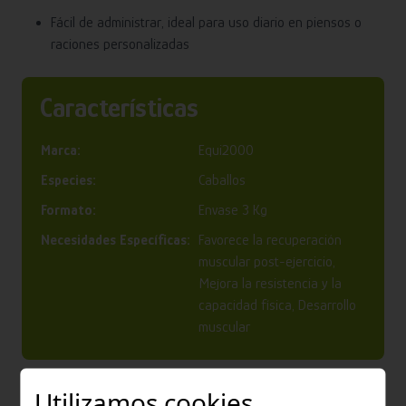
Fácil de administrar, ideal para uso diario en piensos o
raciones personalizadas
Características
Marca:
Equi2000
Especies:
Caballos
Formato:
Envase 3 Kg
Necesidades Específicas:
Favorece la recuperación
muscular post-ejercicio,
Mejora la resistencia y la
capacidad física, Desarrollo
muscular
Utilizamos cookies