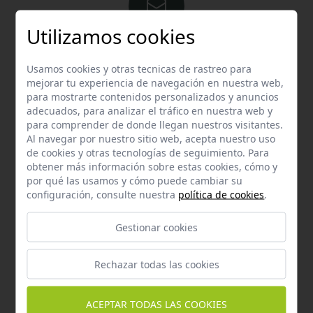
Utilizamos cookies
Email
Usamos cookies y otras tecnicas de rastreo para
Contacta con nosotros vía email
mejorar tu experiencia de navegación en nuestra web,
hola@welovemascotas.com
para mostrarte contenidos personalizados y anuncios
adecuados, para analizar el tráfico en nuestra web y
para comprender de donde llegan nuestros visitantes.
Al navegar por nuestro sitio web, acepta nuestro uso
de cookies y otras tecnologías de seguimiento. Para
obtener más información sobre estas cookies, cómo y
por qué las usamos y cómo puede cambiar su
Teléfono
configuración, consulte nuestra
política de cookies
.
Contacta con nosotros a través del teléfono
954
587 870
Gestionar cookies
Rechazar todas las cookies
ACEPTAR TODAS LAS COOKIES