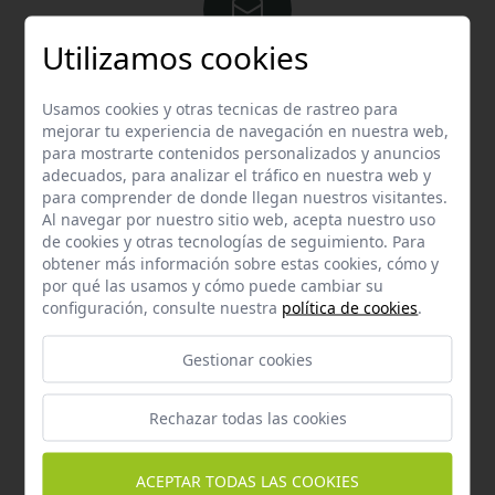
Utilizamos cookies
Email
Usamos cookies y otras tecnicas de rastreo para
Contacta con nosotros vía email
mejorar tu experiencia de navegación en nuestra web,
hola@welovemascotas.com
para mostrarte contenidos personalizados y anuncios
adecuados, para analizar el tráfico en nuestra web y
para comprender de donde llegan nuestros visitantes.
Al navegar por nuestro sitio web, acepta nuestro uso
de cookies y otras tecnologías de seguimiento. Para
obtener más información sobre estas cookies, cómo y
por qué las usamos y cómo puede cambiar su
Teléfono
configuración, consulte nuestra
política de cookies
.
Contacta con nosotros a través del teléfono
954
587 870
Gestionar cookies
Rechazar todas las cookies
ACEPTAR TODAS LAS COOKIES