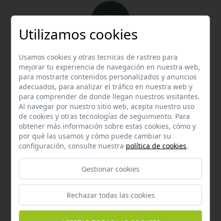
Utilizamos cookies
Email
Usamos cookies y otras tecnicas de rastreo para
Contacta con nosotros vía email
mejorar tu experiencia de navegación en nuestra web,
para mostrarte contenidos personalizados y anuncios
hola@welovemascotas.com
adecuados, para analizar el tráfico en nuestra web y
para comprender de donde llegan nuestros visitantes.
Al navegar por nuestro sitio web, acepta nuestro uso
de cookies y otras tecnologías de seguimiento. Para
obtener más información sobre estas cookies, cómo y
por qué las usamos y cómo puede cambiar su
configuración, consulte nuestra
política de cookies
.
Teléfono
Contacta con nosotros a través del teléfono
954
Gestionar cookies
587 870
Rechazar todas las cookies