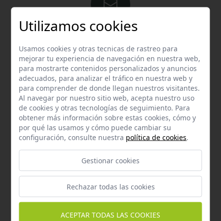
Utilizamos cookies
Email
Usamos cookies y otras tecnicas de rastreo para
Contacta con nosotros vía email
mejorar tu experiencia de navegación en nuestra web,
hola@welovemascotas.com
para mostrarte contenidos personalizados y anuncios
adecuados, para analizar el tráfico en nuestra web y
para comprender de donde llegan nuestros visitantes.
Al navegar por nuestro sitio web, acepta nuestro uso
de cookies y otras tecnologías de seguimiento. Para
obtener más información sobre estas cookies, cómo y
por qué las usamos y cómo puede cambiar su
Teléfono
configuración, consulte nuestra
política de cookies
.
Contacta con nosotros a través del teléfono
954
587 870
Gestionar cookies
Rechazar todas las cookies
ACEPTAR TODAS LAS COOKIES