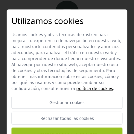
Utilizamos cookies
Email
Usamos cookies y otras tecnicas de rastreo para
Contacta con nosotros vía email
mejorar tu experiencia de navegación en nuestra web,
para mostrarte contenidos personalizados y anuncios
hola@welovemascotas.com
adecuados, para analizar el tráfico en nuestra web y
para comprender de donde llegan nuestros visitantes.
Al navegar por nuestro sitio web, acepta nuestro uso
de cookies y otras tecnologías de seguimiento. Para
obtener más información sobre estas cookies, cómo y
por qué las usamos y cómo puede cambiar su
configuración, consulte nuestra
política de cookies
.
Teléfono
Contacta con nosotros a través del teléfono
954
Gestionar cookies
587 870
Rechazar todas las cookies