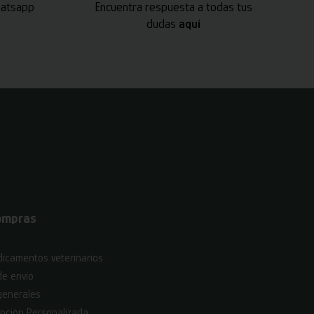
hatsapp
Encuentra respuesta a todas tus
dudas
aquí
ompras
icamentos veterinarios
de envío
generales
nción Personalizada