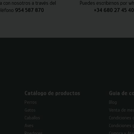
a con nosotros a través del
Puedes escribirnos por w
eléfono
954 587 870
+34 680 27 45 40
Catálogo de productos
Guía de c
Perros
Blog
Gatos
Venta de med
Caballos
Condiciones 
Aves
Condiciones 
Roedores
Compra y Ate