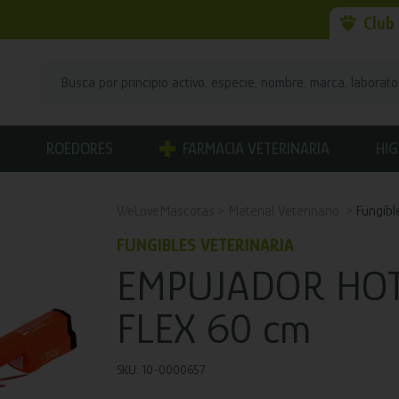
Club
ROEDORES
FARMACIA VETERINARIA
HIG
WeLoveMascotas
Material Veterinario
Fungibl
FUNGIBLES VETERINARIA
EMPUJADOR HOT
FLEX 60 cm
SKU: 10-0000657