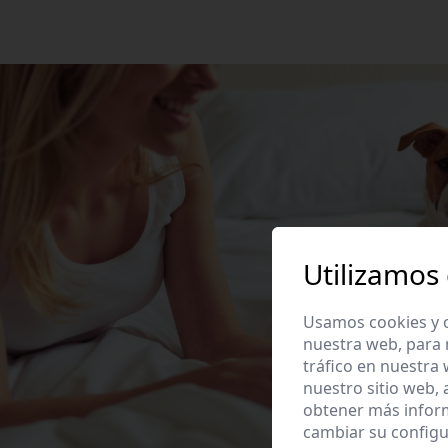
Utilizamos
Usamos cookies y o
nuestra web, para 
tráfico en nuestra
nuestro sitio web,
obtener más infor
cambiar su configu