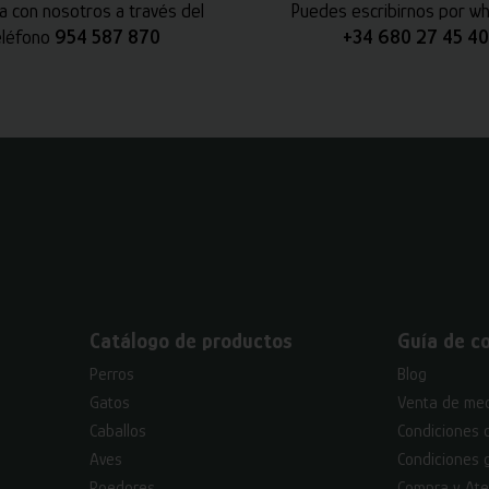
a con nosotros a través del
Puedes escribirnos por w
eléfono
954 587 870
+34 680 27 45 40
Catálogo de productos
Guía de c
Perros
Blog
Gatos
Venta de med
Caballos
Condiciones 
Aves
Condiciones 
Roedores
Compra y Ate