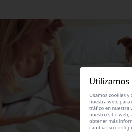
Utilizamos
Usamos cookies y o
nuestra web, para 
tráfico en nuestra
nuestro sitio web,
obtener más infor
cambiar su configu