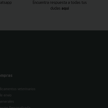
hatsapp
Encuentra respuesta a todas tus
dudas
aquí
ompras
icamentos veterinarios
de envío
generales
nción Personalizada