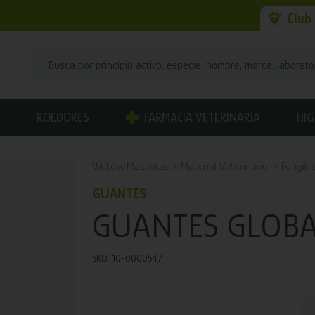
Club
ROEDORES
FARMACIA VETERINARIA
HIG
WeLoveMascotas
Material Veterinario
Fungibl
GUANTES
GUANTES GLOBA
SKU: 10-0000547